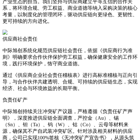
产业生态的担当。我们坚持与供应商建立平等互信的合作关
系，将环境合规、劳工权益、商业道德等纳入采购决策的核心
考量，以制度化的管理闭环，驱动供应链向更绿色、更韧性、
更可持续的方向进化。
供应商社会责任
中际旭创系统化规范供应链社会责任，依据
《供应商行为准
则
》
明确要求合作伙伴保护劳工权益，确保健康安全的工作环
境，践行环境保护，恪守商业道德。
通过
《供应商企业社会责任稽核表》
进行高标准稽核与正向引
导，与合作伙伴共建透明、合规、可持续的供应链生态，实现
经济、社会与环境效益的长期平衡。
负责任矿产
中际旭创持续关注冲突矿产议题，严格遵循《负责任矿产声
明》，深度推进供应链全面调查，严控金（Au）、锡
（Sn）、钽（Ta）、钨（W）、钴（Co）、云母等材料来
源，确保其不产自武装冲突矿区。针对涉及相关材料的供应
商，公司已实现100%签核《无冲突矿产宣告书》，从源头筑